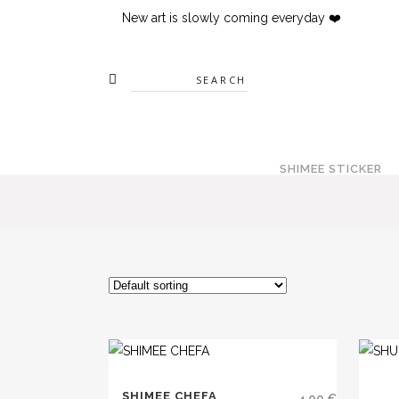
New art is slowly coming everyday ❤️
Search
SHIMEE STICKER
This
SHIMEE CHEFA
produc