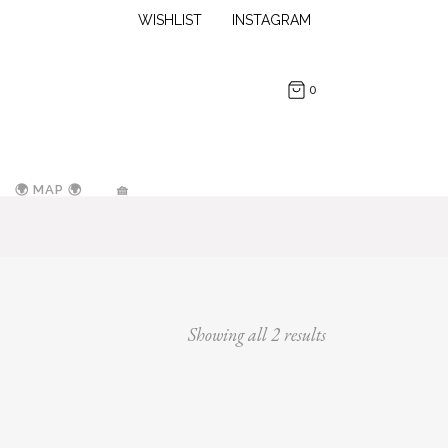
WISHLIST
INSTAGRAM
0
🌍 MAP 🌍
🧺
Showing all 2 results