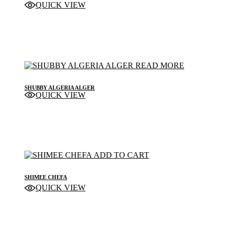
QUICK VIEW
variants.
STICKER SHEET
The
options
may
be
chosen
on
READ MORE
the
product
SHUBBY ALGERIA ALGER
page
QUICK VIEW
STICKER
ADD TO CART
SHIMEE CHEFA
QUICK VIEW
STICKER