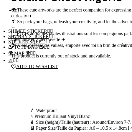
🌍 These cute artworks are the perfect companion for expressing
🧺
curiosity ✈️
🌴 So pack your bags, unleash your creativity, and let the advent
～
SHIMEE STICKER
🇫🇷 Ces adorables petites illustrations sont les compagnons parf
SHUBBY STICKER
l’aventure et la découverte ✈️
STICKER SHEET
🌴 Alors, prépare tes valises, emporte avec toi un brin de créativ
🎁 TOTE BAG 🎁
🌍 MAP 🌍
This product is currently out of stock and unavailable.
🧺
ADD TO WISHLIST
💧 Waterproof
⭐️ Premium Brillant Vinyl Blanc
🪆 Size (height)/Taille (hauteur) : Around/Environ 7-7
📄 Paper Size/Taille du Papier : A6 – 10,5 x 14,8cm I 