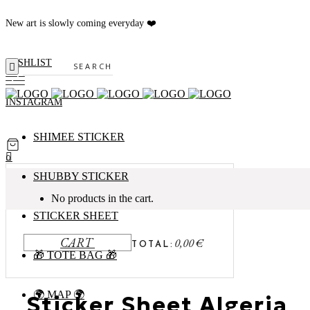
New art is slowly coming everyday ❤️
WISHLIST
Search
INSTAGRAM
SHIMEE STICKER
0
SHUBBY STICKER
No products in the cart.
STICKER SHEET
CART
0,00
€
TOTAL:
🎁 TOTE BAG 🎁
🌍 MAP 🌍
Sticker Sheet Algeria