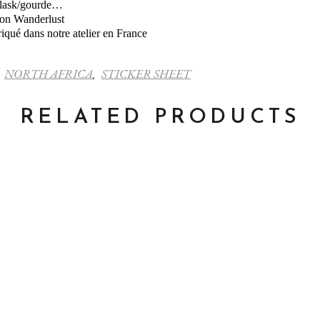
 flask/gourde…
ison Wanderlust
qué dans notre atelier en France
NORTH AFRICA
STICKER SHEET
,
,
RELATED PRODUCTS
ct
ple
ts.
ns
n
ct