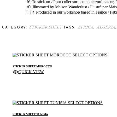
🌸 To stick on / Pour coller sur : computer/ordinateur,
✍️ Illustrated by Maison Wanderlust / Illustré par Ma
🇫🇷 Produced in our workshop based in France / Fabri
STICKER SHEET
AFRICA
ALGERIA
CATEGORY:
TAGS:
,
This
SELECT OPTIONS
produ
has
STICKER SHEET MOROCCO
multi
QUICK VIEW
varian
STICKER SHEET
The
optio
may
be
chose
on
This
SELECT OPTIONS
the
product
produ
has
STICKER SHEET TUNISIA
page
multiple