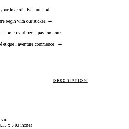
 your love of adventure and
ure begin with our sticker! ☀️
aits pour exprimer ta passion pour
ité et que l’aventure commence ! ☀️
DESCRIPTION
.5cm
4,13 x 5,83 inches