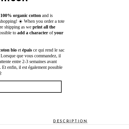
m
100% organic cotton
and is
r shopping! ☀️ When you order a tote
re shipping as we
print all the
possible to
add a character
of
your
oton bio
et
épais
ce qui rend le sac
 ☀️ Lorsque que vous commandez, il
 attente entre 2-3 semaines avant
. Et enfin, il est également possible
🌼
DESCRIPTION