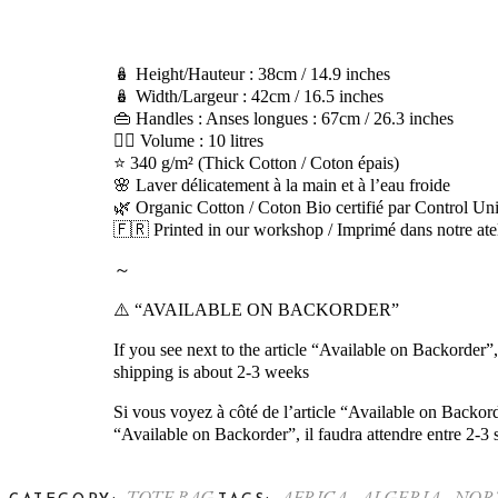
🪆 Height/Hauteur : 38cm / 14.9 inches
🪆 Width/Largeur : 42cm / 16.5 inches
👜 Handles : Anses longues : 67cm / 26.3 inches
🏋️‍♀️ Volume : 10 litres
⭐️ 340 g/m² (Thick Cotton / Coton épais)
🌸 Laver délicatement à la main et à l’eau froide
🌿 Organic Cotton / Coton Bio certifié par Control Un
🇫🇷 Printed in our workshop / Imprimé dans notre atel
～
⚠️ “AVAILABLE ON BACKORDER”
If you see next to the article “Available on Backorder”, 
shipping is about 2-3 weeks
Si vous voyez à côté de l’article “Available on Backord
“Available on Backorder”, il faudra attendre entre 2-3 
TOTE BAG
AFRICA
ALGERIA
NOR