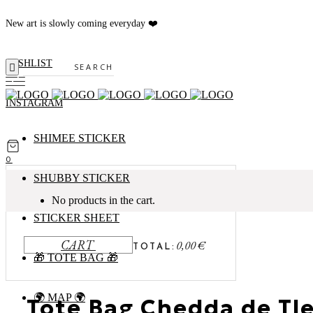
New art is slowly coming everyday ❤️
WISHLIST
Search
INSTAGRAM
SHIMEE STICKER
0
SHUBBY STICKER
No products in the cart.
STICKER SHEET
CART
0,00
€
TOTAL:
🎁 TOTE BAG 🎁
🌍 MAP 🌍
Tote Bag Chedda de T