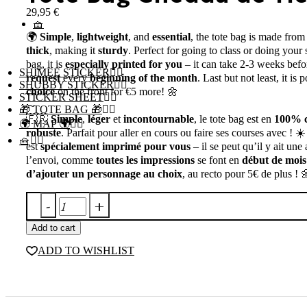
29,95
€
🧺
🌍
Simple
,
lightweight
, and
essential
, the tote bag is made fro
thick
, making it
sturdy
. Perfect for going to class or doing you
bag, it is
especially printed for you
– it can take 2-3 weeks befo
SHIMEE STICKER
request
every
beginning
of the month
. Last but not least, it is 
SHUBBY STICKER
choice
on the front for €5 more! 🌼
STICKER SHEET
～
🎁 TOTE BAG 🎁
🇫🇷
Simple
,
léger
et
incontournable
, le tote bag est en
100% c
🌍 MAP 🌍
robuste
. Parfait pour aller en cours ou faire ses courses avec !
🧺
est
spécialement imprimé pour vous
– il se peut qu’il y ait une
l’envoi, comme
toutes les impressions
se font en
début de mois
d’ajouter un personnage au choix
, au recto pour 5€ de plus ! 
Tote
Bag
Add to cart
Chedda
de
ADD TO WISHLIST
Tlemcen
quantity