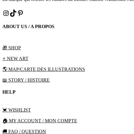
INSTAGRAM
TIKTOK
PINTEREST
ABOUT US / A PROPOS
🎁 SHOP
⭐️ NEW ART
🌎 MAP/CARTE DES ILLUSTRATIONS
📖 STORY / HISTOIRE
HELP
💓 WISHLIST
🏠 MY ACCOUNT / MON COMPTE
🚚 FAQ / QUESTION